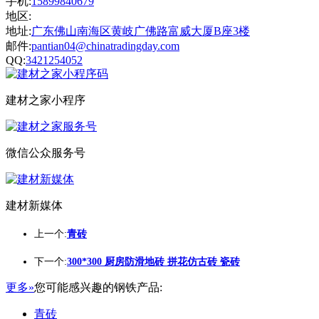
手机:
15899840679
地区:
地址:
广东佛山南海区黄岐广佛路富威大厦B座3楼
邮件:
pantian04@chinatradingday.com
QQ:
3421254052
建材之家小程序
微信公众服务号
建材新媒体
上一个:
青砖
下一个:
300*300 厨房防滑地砖 拼花仿古砖 瓷砖
更多»
您可能感兴趣的钢铁产品:
青砖