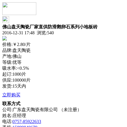
佛山盘天陶瓷厂家直供防滑鹅卵石系列小地板砖
2016-12-31 17:48 浏览:
540
价格:
￥2.80
/片
品牌:盘天陶瓷
产地:佛山
等级:优等
吸水率:<0.5%
起订:1000片
供应:100000片
发货:15天内
立即购买
联系方式
公司:广东盘天陶瓷有限公司 （未注册）
姓名:庄经理
电话:
0757-85922633