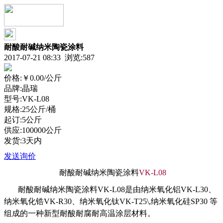
耐酸耐碱纳米陶瓷涂料
2017-07-21 08:33 浏览:
587
价格:
￥0.00
/公斤
品牌:晶瑞
型号:VK-L08
规格:25公斤/桶
起订:5公斤
供应:100000公斤
发货:3天内
发送询价
耐酸耐碱纳米陶瓷涂料
VK-L08
耐酸耐碱纳米陶瓷涂料
VK-L08
是由纳米氧化铝
VK-L30
、
纳米氧化锆
VK-R30
、纳米氧化钛
VK-T25\,
纳米氧化硅
SP30
等
组成的一种新型耐酸耐腐耐高温涂层材料。