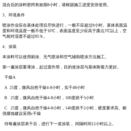
混合后的涂料密闭有效期
8
小时，请根据施工进度安排使用。
3
、环境条件
喷涂作业应在基体处理后尽快进行，一般不应超过
8
小时。基体表面温
度和环境温度一般不低于
10
℃，表面温度至少应高于露点
3
℃以上，空
气相对湿度不超过
85
％。
4
、涂装
本涂料可以使用刷涂、无气喷涂和空气辅助喷涂方法施工。
第一遍涂层要薄涂，起过渡作用，目的使涂层与基体附着力更好。
干燥
A
A
25
度，微风自然干燥
4-8
小时，实干
48
小时
B
25
度，微风自然干燥
4-8
小时，
100
度烘干
3
小时
C
25
度，微风自然干燥
4-8
小时，
140
度烘干
2
小时，硬度要求高、耐
强腐蚀建议采用
c
干燥
待每遍涂层表干后，进行下一道涂装 。间隔时间
12
小时以上。