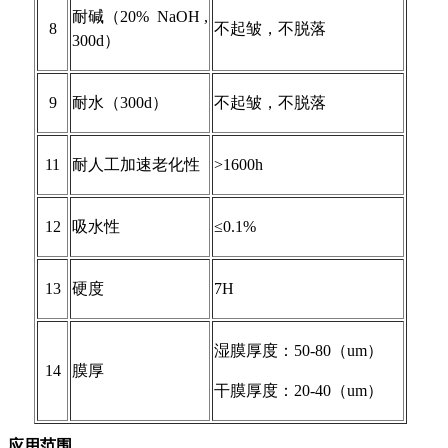
耐碱（
20%
NaOH ,
8
不起皱，不脱落
300d
）
9
耐水（
300d
）
不起皱，不脱落
11
耐人工加速老化性
>1
600h
12
吸水性
≤0.1%
13
硬度
7H
湿膜厚度：
50-80
（
um
）
14
膜厚
干膜厚度：
20-40
（
um
）
应用范围