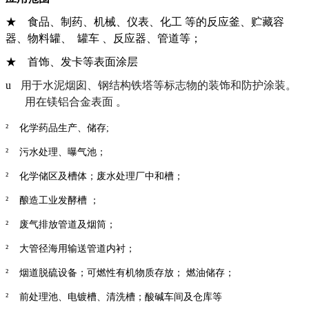
★
食品、制药、机械、仪表、化工
等的反应釜、贮藏容
器、物料罐、
罐车
、反应器、管道等；
★
首饰、发卡等表面涂层
u
用于水泥烟囱、钢结构铁塔等标志物的装饰和防护涂装。
用在镁铝合金表面
。
²
化学药品生产、储存
;
²
污水处理、曝气池；
²
化学储区及槽体；废水处理厂中和槽；
²
酿造工业发酵槽 ；
²
废气排放管道及烟筒；
²
大管径海用输送管道内衬；
²
烟道脱硫设备；可燃性有机物质存放； 燃油储存；
²
前处理池、电镀槽、清洗槽；酸碱车间及仓库等