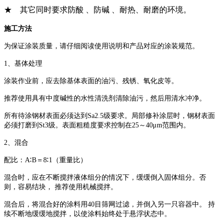
★
其它同时要求防酸
、防碱
、耐热、耐磨的环境。
施工方法
为保证涂装质量，请仔细阅读使用说明和产品对应的涂装规范。
1
、基体处理
涂装作业前，应去除基体表面的油污、残锈、氧化皮等。
推荐使用具有中度碱性的水性清洗剂清除油污，然后用清水冲净。
所有待涂钢材表面必须达到
Sa2.5
级要求。局部修补涂层时，钢材表面
必须打磨到
St3
级。表面粗糙度要求控制在
25
～
40
μ
m
范围内。
2
、混合
配比：
A
∶
B
＝
8
∶
1
（重量比）
混合时，应在不断搅拌液体组分的情况下，缓缓倒入固体组分。否
则，容易结块， 推荐使用机械搅拌。
混合后，将混合好的涂料用
40
目筛网过滤，并倒入另一只容器中。 持
续不断地缓缓地搅拌，以使涂料始终处于悬浮状态中。