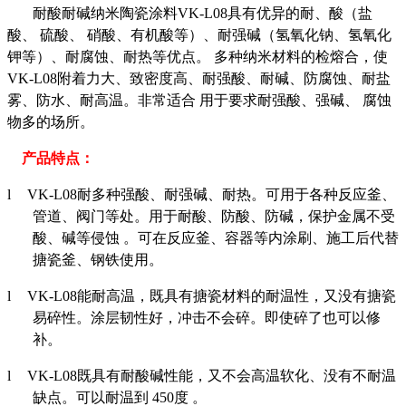
耐酸耐碱纳米陶瓷涂料
VK-L08
具有优异的耐、酸（盐
酸、
硫酸、
硝酸、有机酸等）、耐强碱（氢氧化钠、氢氧化
钾等）、耐腐蚀、耐热等优点。
多种纳米材料的检熔合，使
VK-L08
附着力大、致密度高、耐强酸、耐碱、防腐蚀、耐盐
雾、防水、耐高温。非常适合
用于要求耐强酸、强碱、
腐蚀
物多的场所。
产品特点：
l
VK-L08
耐多种强酸、耐强碱、耐热。可用于各种反应釜、
管道、阀门等处。用于耐酸、防酸、防碱，保护金属不受
酸、碱等侵蚀
。可在反应釜、容器等内涂刷、施工后代替
搪瓷釜、钢铁使用。
l
VK-L08
能耐高温，既具有搪瓷材料的耐温性，又没有搪瓷
易碎性。涂层韧性好，冲击不会碎。即使碎了也可以修
补。
l
VK-L08
既具有耐酸碱性能，又不会高温软化、没有不耐温
缺点。可以耐温到
450
度
。