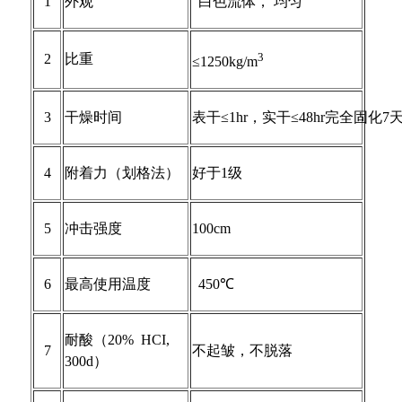
1
外观
白色流体，
均匀
3
2
比重
≤1250kg/m
3
干燥时间
表干
≤1hr
，实干
≤48hr
完全固化
7
4
附着力（划格法）
好于
1
级
5
冲击强度
100cm
6
最高使用温度
450
℃
耐酸（
20%
HCI,
7
不起皱，不脱落
300d
）