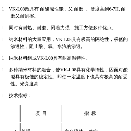
l
VK-L08
既具有
耐酸碱性能，又
耐磨
。硬度高到
6-7H,
耐
磨又耐刮擦。
l
同时有耐热、耐磨、附着力强，施工方便多种优点。
l
纳米材料的大量应用，
VK-L08
具有极高的隔绝性，极低的
渗透性，阻止酸、氧、水汽的渗透。
l
纳米材料组成
VK-L08
具有耐高温特性。
l
多种纳米材料的融合，使
VK-L08
具有化学惰性，因而对酸
碱具有极佳的稳定性。即使一定温度下也具有极高的耐受
性。光亮度高
l
技术指标：
项
目
指
标