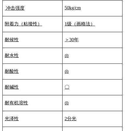
50kg/cm
冲击强度
附着力（粘接性）
1
级（画格法）
耐候性
＞
30
年
耐水性
◎
耐酸性
◎
耐碱性
〇
耐有机溶性
◎
光泽性
2
分光