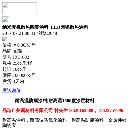
纳米无机散热陶瓷涂料| LED陶瓷散热涂料
2017-07-21 08:33 浏览:
2048
价格:
￥0.00
/公斤
品牌:晶瑞
型号:JRC-602
规格:25公斤/桶
起订:10公斤
供应:100000公斤
发货:3天内
发送询价
耐高温防腐涂料
|
耐高温
1500
度涂层材料
晶瑞广州新材料有限公司 甘先生
18620162680
，
15622757996
耐高温涂料，耐高温防氧化涂料，耐高温防腐涂料，
金属件镀
陶瓷宝