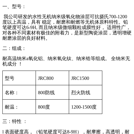
一、型号：
我公司研发的水性无机纳米级氧化物涂层可抗摄氏
700-1200
度以上高温，具有 稳定，耐磨和耐燃等无机体原料特性。铅
笔硬度可达
6-9H,
而且纳米级微细颗粒成膜性好，
适用性广，
对各种不同素材有极佳的附着力，是新型陶瓷涂层，透明增硬
耐磨涂层的良好材料。
二：组成：
耐高温纳米
a
氧化铝、纳米氧化钛、纳米锆等组成。 全纳米无
机成分 ！
型号
JRC800
JRC1500
名称：
800
防线
烈火防线
耐温：
800
度
1200-1500
度
三：特性 ：
l
表面硬度高，（铅笔硬度可达
8-9H
），耐摩擦，高透明，耐