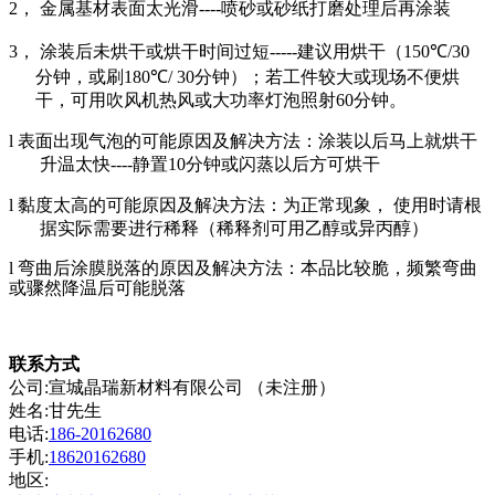
2
，
金属基材表面太光滑
----
喷砂或砂纸打磨处理后再涂装
3
，
涂装后未烘干或烘干时间过短
-----
建议用烘干（
150
℃
/30
分钟，或刷
180
℃
/ 30
分钟）；若工件较大或现场不便烘
干，可用吹风机热风或大功率灯泡照射
60
分钟。
l
表面出现气泡的可能原因及解决方法：涂装以后马上就烘干
升温太快
----
静置
10
分钟或闪蒸以后方可烘干
l
黏度太高的可能原因及解决方法：为正常现象， 使用时请根
据实际需要进行稀释（稀释剂可用乙醇或异丙醇）
l
弯曲后涂膜脱落的原因及解决方法：本品比较脆，频繁弯曲
或骤然降温后可能脱落
联系方式
公司:宣城晶瑞新材料有限公司 （未注册）
姓名:甘先生
电话:
186-20162680
手机:
18620162680
地区: