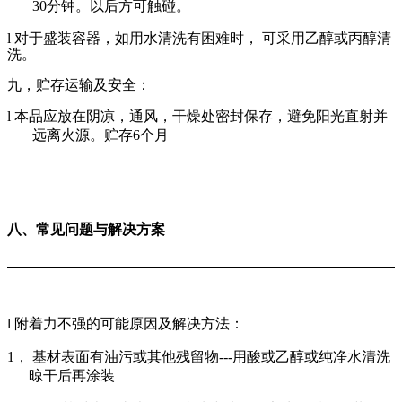
30
分钟。以后方可触碰。
l
对于盛装容器，如用水清洗有困难时， 可采用乙醇或丙醇清
洗。
九，贮存运输及安全：
l
本品应放在阴凉，通风，干燥处密封保存，避免阳光直射并
远离火源。贮存
6
个月
八、常见问题与解决方案
l
附着力不强的可能原因及解决方法：
1
，
基材表面有油污或其他残留物
---
用酸或乙醇或纯净水清洗
晾干后再涂装