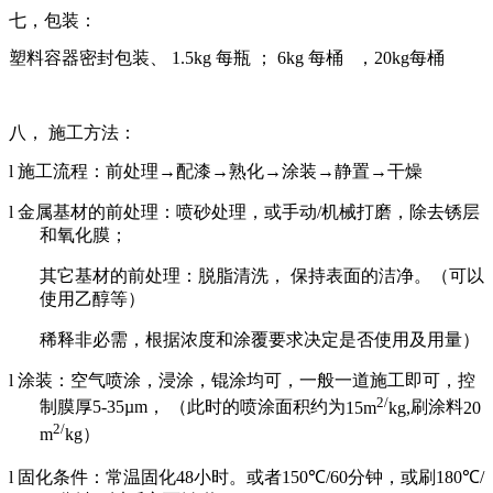
七，包装：
塑料容器密封包装、
1.5kg
每瓶 ；
6kg
每桶
，
20kg
每桶
八， 施工方法：
l
施工流程：前处理
→
配漆
→
熟化
→
涂装
→
静置
→
干燥
l
金属基材的前处理：喷砂处理，或手动
/
机械打磨，除去锈层
和氧化膜；
其它基材的前处理：脱脂清洗， 保持表面的洁净。（可以
使用乙醇等）
稀释非必需，根据浓度和涂覆要求决定是否使用及用量）
l
涂装：空气喷涂，浸涂，锟涂均可，一般一道施工即可，控
2/
制膜厚
5-
35
µ
m
， （此时的喷涂面积约为
15m
kg,
刷涂料
20
2/
m
kg
）
l
固化条件：常温固化
48
小时。或者
150
℃
/60
分钟，或刷
180
℃
/