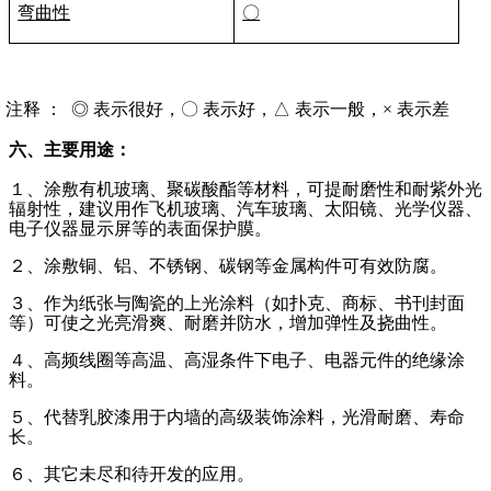
弯曲性
〇
*
注释 ：
◎ 表示很好，〇 表示好，
△
表示一般，
×
表示差
六、主要用途：
１、涂敷有机玻璃、聚碳酸酯等材料，可提耐磨性和耐紫外光
辐射性，建议用作飞机玻璃、汽车玻璃、太阳镜、光学仪器、
电子仪器显示屏等的表面保护膜。
２、涂敷铜、铝、不锈钢、碳钢等金属构件可有效防腐。
３、作为纸张与陶瓷的上光涂料（如扑克、商标、书刊封面
等）可使之光亮滑爽、耐磨并防水，增加弹性及挠曲性。
４、高频线圈等高温、高湿条件下电子、电器元件的绝缘涂
料
。
５、代替乳胶漆用于内墙的高级装饰涂料，光滑耐磨、寿命
长。
６、其它未尽和待开发的应用。