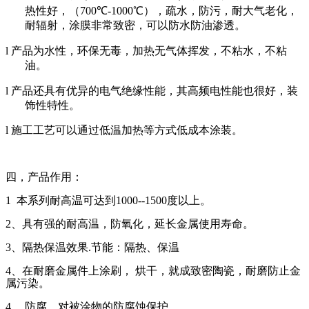
热性好，（
700
℃
-1000
℃
），疏水，防污，耐大气老化，
耐辐射，涂膜非常致密，可以防水防油渗透。
l
产品为水性，环保无毒，加热无气体挥发，不粘水，不粘
油。
l
产品还具有优异的电气绝缘性能，其高频电性能也很好，装
饰性特性。
l
施工工艺可以通过低温加热等方式低成本涂装。
四，产品作用：
1
本系列耐高温可达到
1000--1500
度以上。
2
、具有强的耐高温，防氧化，延长金属使用寿命。
3
、隔热保温效果
.
节能：隔热、保温
4
、在耐磨金属件上涂刷， 烘干，就成致密陶瓷，耐磨防止金
属污染。
4
、 防腐，对被涂物的防腐蚀保护。