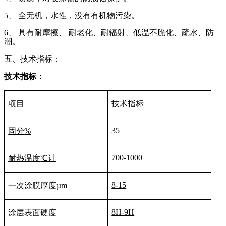
5
、 全无机，水性，没有有机物污染。
6
、 具有耐摩擦、 耐老化、耐辐射、低温不脆化、疏水、防
潮。
五、技术指标：
技术指标：
项目
技术指标
35
固分
%
700-1000
耐热温度
℃
计
8-15
一次涂膜厚度
µ
m
8H-9H
涂层表面硬度